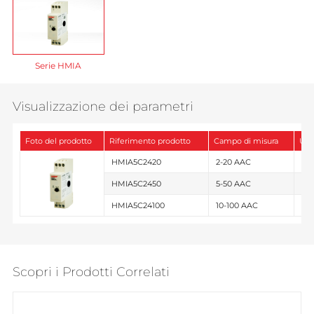
Serie HMIA
Visualizzazione dei parametri
Foto del prodotto
Riferimento prodotto
Campo di misura
Usc
HMIA5C2420
2-20 AAC
Usc
HMIA5C2450
5-50 AAC
Usc
HMIA5C24100
10-100 AAC
Usc
Scopri i Prodotti Correlati