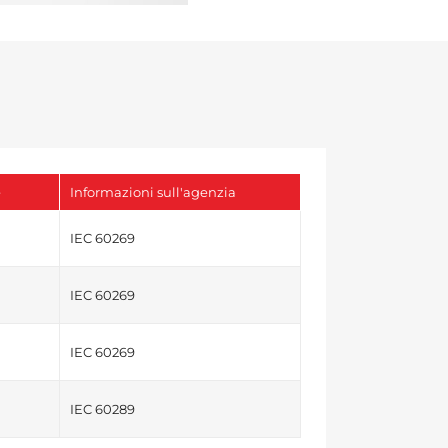
e
Informazioni sull'agenzia
IEC 60269
IEC 60269
IEC 60269
IEC 60289