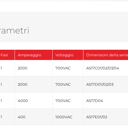
rametri
Fasi
Amperaggio
Voltaggio
Dimensioni della seri
1
2000
700VAC
AS17C01/02/03/04
1
2000
700VAC
AS17D01/02/03
1
4000
700VAC
AS17D04
1
400
1000VAC
AS17E01/02