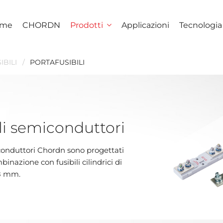
me
CHORDN
Prodotti
Applicazioni
Tecnologia
IBILI
PORTAFUSIBILI
ili semiconduttori
miconduttori Chordn sono progettati
inazione con fusibili cilindrici di
58 mm.