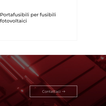
Portafusibili per fusibili
Portafu
fotovoltaici
media 
Contattaci