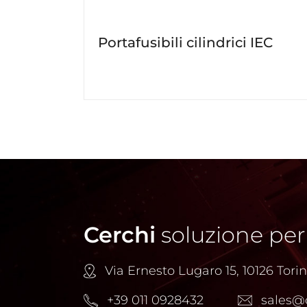
Portafusibili cilindrici IEC
Cerchi
soluzione per
Via Ernesto Lugaro 15, 10126 Torino
+39 011 0928432
sales@