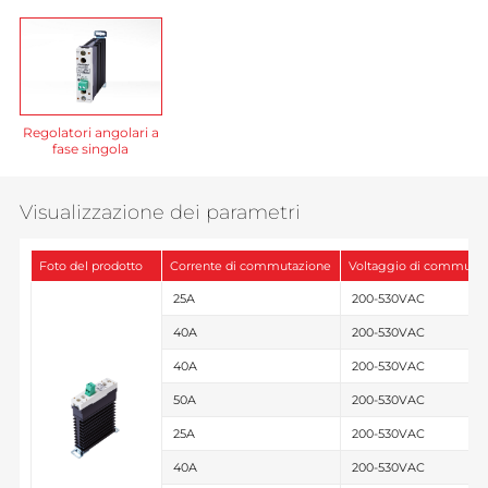
Regolatori angolari a
fase singola
Visualizzazione dei parametri
Foto del prodotto
Corrente di commutazione
Voltaggio di commuta
25A
200-530VAC
40A
200-530VAC
40A
200-530VAC
50A
200-530VAC
25A
200-530VAC
40A
200-530VAC