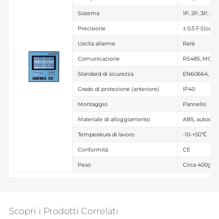
Sistema
1P, 2P, 3P, 3P
Precisione
± 0.5 F.S(corr
Uscita allarme
Relè
Comunicazione
RS485, MOD
Standard di sicurezza
EN60664, EN6
Grado di protezione (anteriore)
IP40
Montaggio
Pannello
Materiale di alloggiamento
ABS, autoest
Temperatura di lavoro
-10-+50℃
Conformità
CE
Peso
Circa 400g
Scopri i Prodotti Correlati