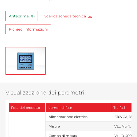
Anteprima
Scarica scheda tecnica
Richiedi informazioni
Visualizzazione dei parametri
Foto del prodotto
Numeri di fase
Tre fasi
Alimentazione elettrica
230VCA, 18-
Misure
VLL, VL-N, VL
Campo di misura
VLL(0-400V)