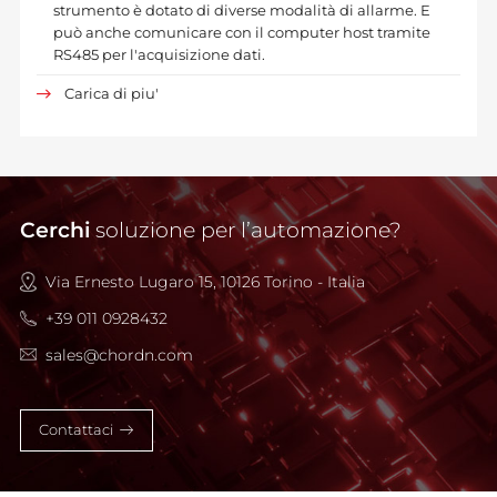
strumento è dotato di diverse modalità di allarme. E
può anche comunicare con il computer host tramite
RS485 per l'acquisizione dati.
Carica di piu'
Cerchi
soluzione per l’automazione?
Via Ernesto Lugaro 15, 10126 Torino - Italia
+39 011 0928432
sales@chordn.com
Contattaci