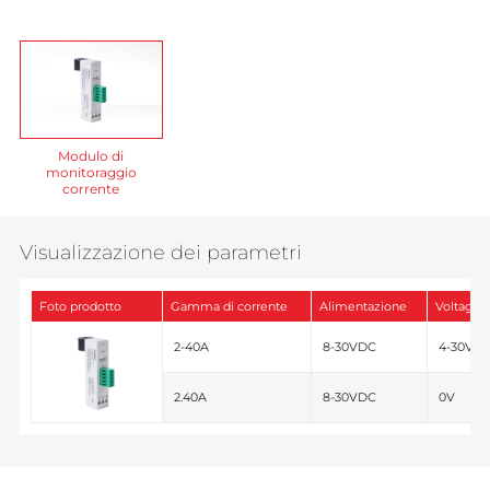
Modulo di
monitoraggio
corrente
Visualizzazione dei parametri
Foto prodotto
Gamma di corrente
Alimentazione
Voltaggio
2-40A
8-30VDC
4-30VD
2.40A
8-30VDC
0V