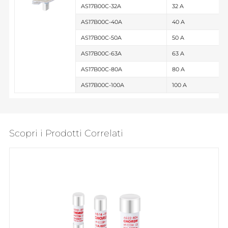
AS17B00C-32A
32 A
AS17B00C-40A
40 A
AS17B00C-50A
50 A
AS17B00C-63A
63 A
AS17B00C-80A
80 A
AS17B00C-100A
100 A
Scopri i Prodotti Correlati