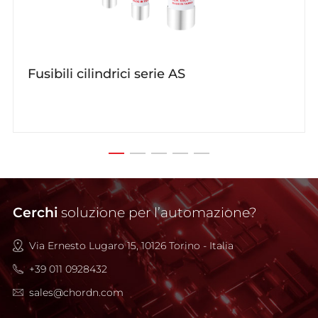
Fusibili cilindrici serie AS
Cerchi
soluzione per l’automazione?
Via Ernesto Lugaro 15, 10126 Torino - Italia
+39 011 0928432
sales@chordn.com