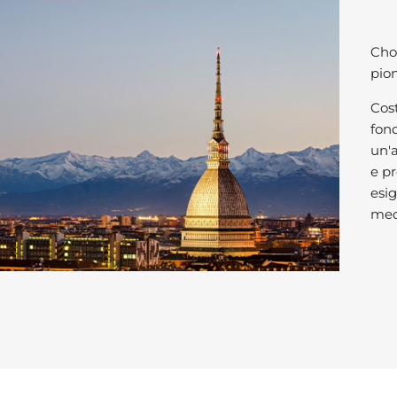
Chor
pion
Cost
fond
un'a
e pr
esig
med