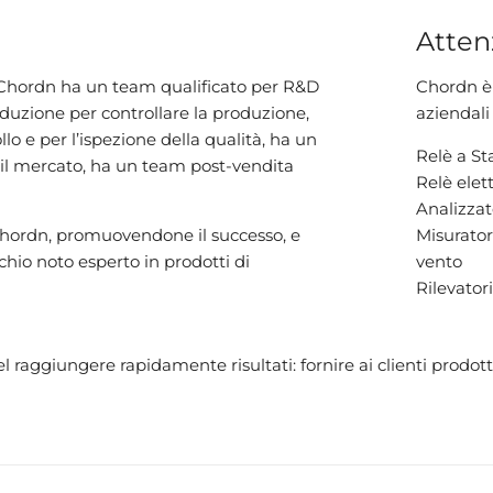
Atten
 Chordn ha un team qualificato per R&D
Chordn è 
duzione per controllare la produzione,
aziendali 
lo e per l’ispezione della qualità, ha un
Relè a Sta
 il mercato, ha un team post-vendita
Relè elet
Analizzat
 Chordn, promuovendone il successo, e
Misuratori
hio noto esperto in prodotti di
vento
Rilevato
ggiungere rapidamente risultati: fornire ai clienti prodotti d