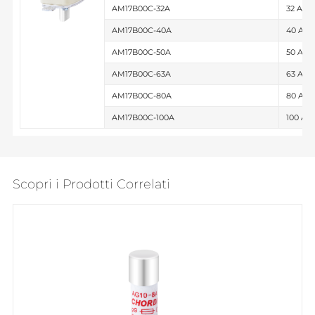
AM17B00C-32A
32 A
AM17B00C-40A
40 A
AM17B00C-50A
50 A
AM17B00C-63A
63 A
AM17B00C-80A
80 A
AM17B00C-100A
100 A
Scopri i Prodotti Correlati