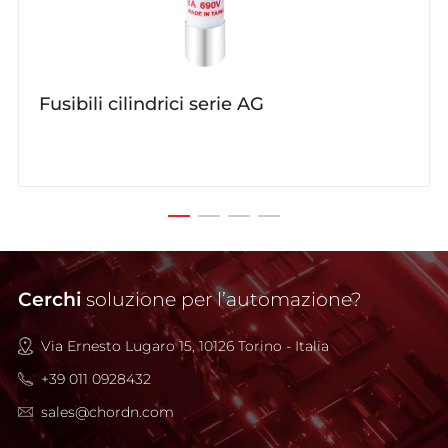
Fusibili cilindrici serie AG
Cerchi
soluzione per l’automazione?
Via Ernesto Lugaro 15, 10126 Torino - Italia
+39 011 0928432
sales@chordn.com